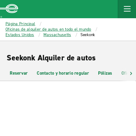
MAIN
CONTENT
Enterprise
Página Principal
Oficinas de alquiler de autos en todo el mundo
Estados Unidos
Massachusetts
Seekonk
Seekonk Alquiler de autos
Reservar
Contacto y horario regular
Pólizas
Oficina