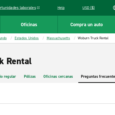
rtunidades laborales
Help
USD ($)
k opens in a new window
Oficinas
Compra un auto
mundo
Estados Unidos
Massachusetts
Woburn Truck Rental
k Rental
io regular
Pólizas
Oficinas cercanas
Preguntas frecuent