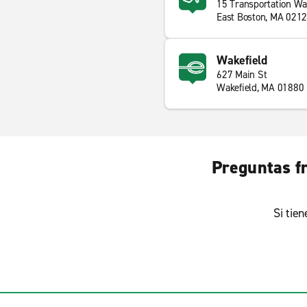
15 Transportation W
East Boston, MA 021
Wakefield
627 Main St
Wakefield, MA 01880
Preguntas f
Si tie