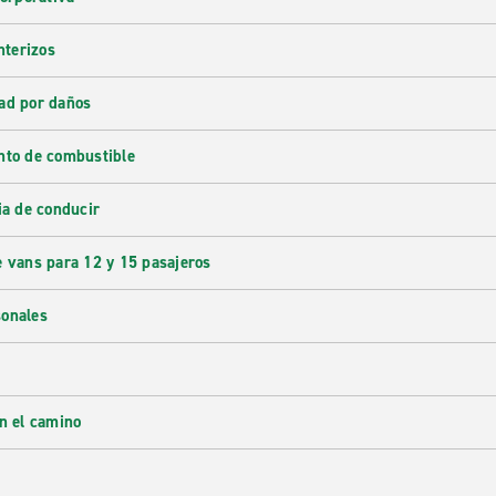
nterizos
ad por daños
nto de combustible
ia de conducir
e vans para 12 y 15 pasajeros
sonales
en el camino