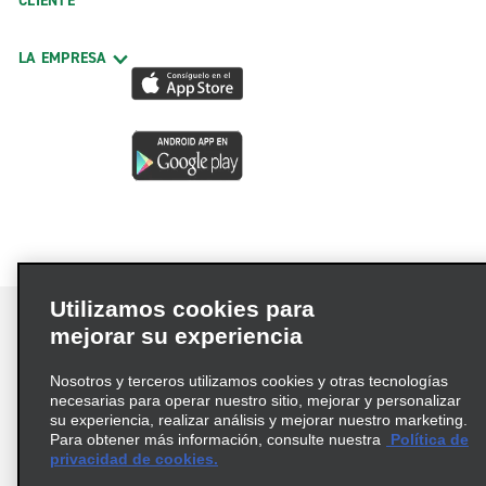
CLIENTE
LA EMPRESA
Utilizamos cookies para
mejorar su experiencia
Nosotros y terceros utilizamos cookies y otras tecnologías
Términos de uso
Política de privacidad
necesarias para operar nuestro sitio, mejorar y personalizar
Política de cookies
su experiencia, realizar análisis y mejorar nuestro marketing.
Para obtener más información, consulte nuestra
Política de
Información de Salud del Consumidor
privacidad de cookies.
Opciones de privacidad
AdChoices