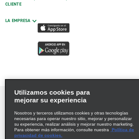
CLIENTE
LA EMPRESA
Utilizamos cookies para
mejorar su experiencia
Nosotros y terceros utilizamos cookies y otras tecnologías
Términos de uso
Política de privacidad
necesarias para operar nuestro sitio, mejorar y personalizar
Política de cookies
su experiencia, realizar análisis y mejorar nuestro marketing.
Para obtener más información, consulte nuestra
Política de
Información de Salud del Consumidor
privacidad de cookies.