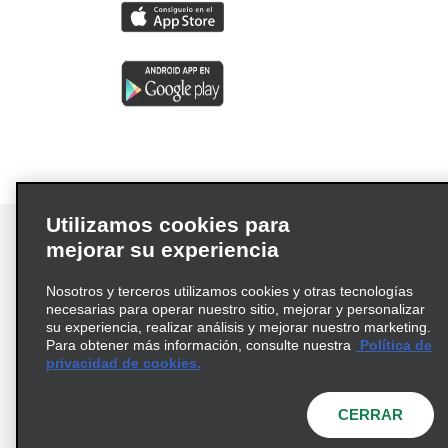
Utilizamos cookies para
mejorar su experiencia
Nosotros y terceros utilizamos cookies y otras tecnologías
Términos de uso
Política de privacidad
necesarias para operar nuestro sitio, mejorar y personalizar
Política de cookies
su experiencia, realizar análisis y mejorar nuestro marketing.
Para obtener más información, consulte nuestra
Política de
Información de Salud del Consumidor
privacidad de cookies.
Opciones de privacidad
AdChoices
© 2026 Enterprise Holdings, Inc. Todos los derechos
CERRAR
reservados