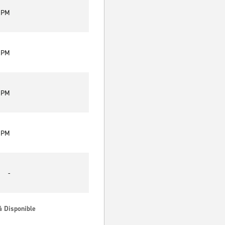
0 PM
0 PM
0 PM
0 PM
-
á Disponible