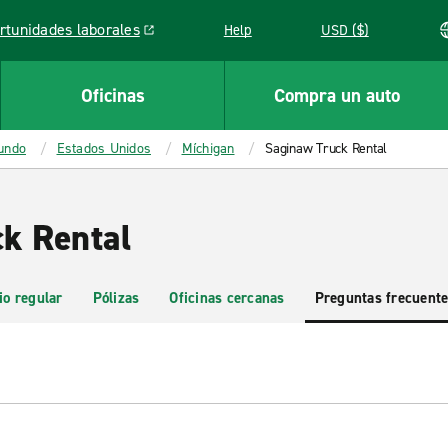
rtunidades laborales
Help
USD ($)
k opens in a new window
Oficinas
Compra un auto
mundo
Estados Unidos
Míchigan
Saginaw Truck Rental
k Rental
io regular
Pólizas
Oficinas cercanas
Preguntas frecuent