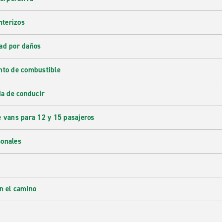
nterizos
ad por daños
nto de combustible
ia de conducir
e vans para 12 y 15 pasajeros
sonales
en el camino