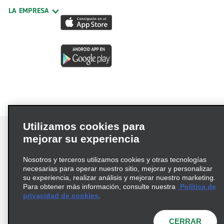
LA EMPRESA
Utilizamos cookies para
mejorar su experiencia
Nosotros y terceros utilizamos cookies y otras tecnologías
Términos de uso
Política de privacidad
necesarias para operar nuestro sitio, mejorar y personalizar
Política de cookies
su experiencia, realizar análisis y mejorar nuestro marketing.
Para obtener más información, consulte nuestra
Política de
Información de Salud del Consumidor
privacidad de cookies.
Opciones de privacidad
AdChoices
© 2026 Enterprise Holdings, Inc. Todos los derechos
CERRAR