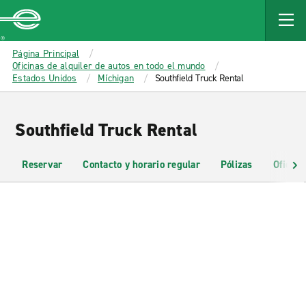
MAIN
CONTENT
Enterprise
Página Principal
Oficinas de alquiler de autos en todo el mundo
Estados Unidos
Míchigan
Southfield Truck Rental
Southfield Truck Rental
Reservar
Contacto y horario regular
Pólizas
Oficina