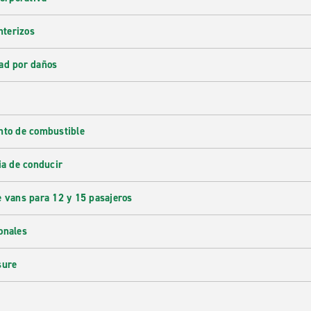
nterizos
ad por daños
nto de combustible
ia de conducir
e vans para 12 y 15 pasajeros
onales
sure