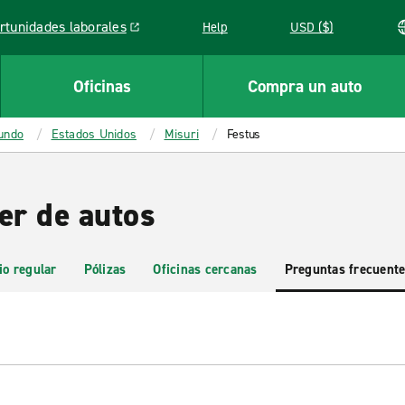
rtunidades laborales
Help
USD ($)
k opens in a new window
Oficinas
Compra un auto
mundo
Estados Unidos
Misuri
Festus
er de autos
io regular
Pólizas
Oficinas cercanas
Preguntas frecuent