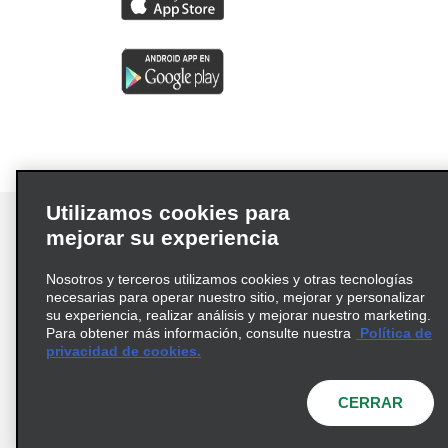
Utilizamos cookies para
mejorar su experiencia
Nosotros y terceros utilizamos cookies y otras tecnologías
Términos de uso
Política de privacidad
necesarias para operar nuestro sitio, mejorar y personalizar
Política de cookies
su experiencia, realizar análisis y mejorar nuestro marketing.
Para obtener más información, consulte nuestra
Política de
Información de Salud del Consumidor
privacidad de cookies.
Opciones de privacidad
AdChoices
© 2026 Enterprise Holdings, Inc. Todos los derechos
CERRAR
reservados