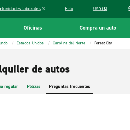
rtunidades laborales
Help
USD ($)
k opens in a new window
Oficinas
Compra un auto
mundo
Estados Unidos
Carolina del Norte
Forest City
lquiler de autos
io regular
Pólizas
Preguntas frecuentes