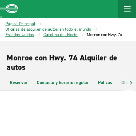
MAIN
CONTENT
Enterprise
Página Principal
Oficinas de alquiler de autos en todo el mundo
Estados Unidos
Carolina del Norte
Monroe con Hwy. 74
Monroe con Hwy. 74 Alquiler de
autos
Reservar
Contacto y horario regular
Pólizas
Oficina