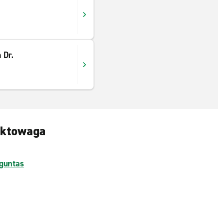
 Dr.
eektowaga
guntas