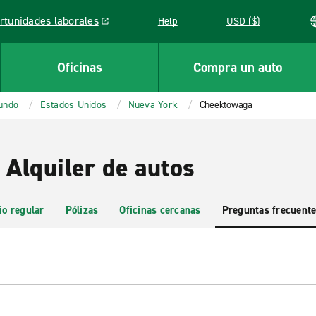
rtunidades laborales
Help
USD ($)
k opens in a new window
Oficinas
Compra un auto
mundo
Estados Unidos
Nueva York
Cheektowaga
Alquiler de autos
io regular
Pólizas
Oficinas cercanas
Preguntas frecuent