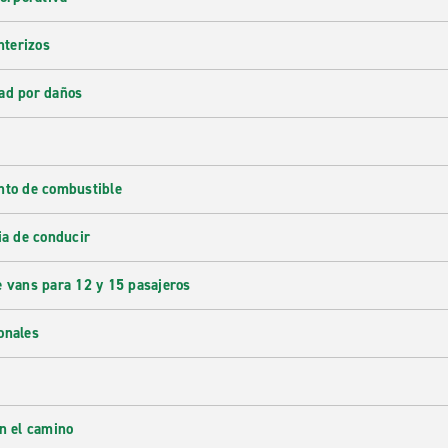
nterizos
ad por daños
nto de combustible
ia de conducir
e vans para 12 y 15 pasajeros
onales
en el camino