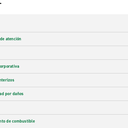
r
 de atención
corporativa
nterizos
ad por daños
nto de combustible