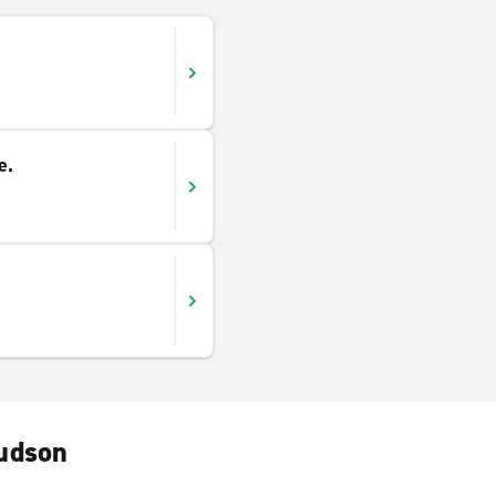
e.
Hudson