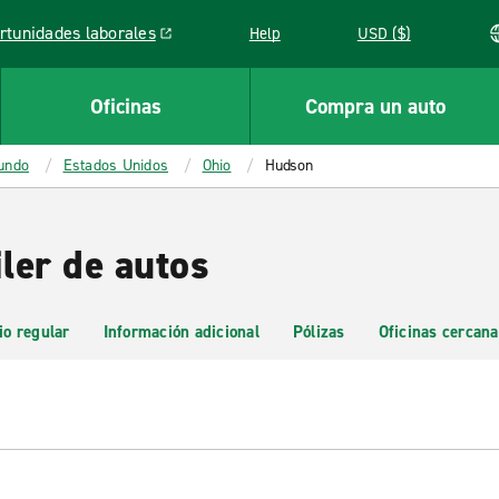
rtunidades laborales
Help
USD ($)
k opens in a new window
Oficinas
Compra un auto
mundo
Estados Unidos
Ohio
Hudson
ler de autos
io regular
Información adicional
Pólizas
Oficinas cercana