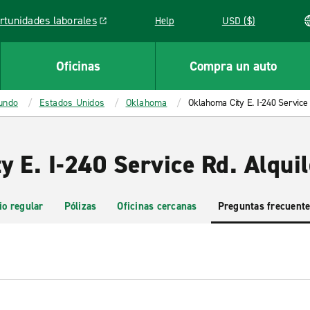
rtunidades laborales
Help
USD ($)
k opens in a new window
Oficinas
Compra un auto
mundo
Estados Unidos
Oklahoma
Oklahoma City E. I-240 Service
 E. I-240 Service Rd. Alquil
io regular
Pólizas
Oficinas cercanas
Preguntas frecuent