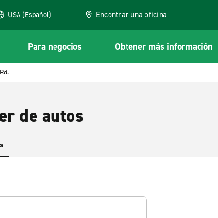
Encontrar una oficina
USA (Español)
Para negocios
Obtener más información
 Rd.
er de autos
es