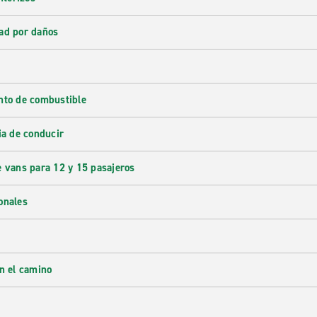
ad por daños
nto de combustible
ia de conducir
e vans para 12 y 15 pasajeros
onales
en el camino