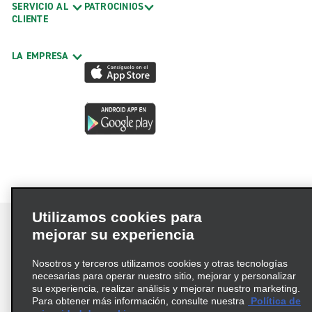
SERVICIO AL
PATROCINIOS
CLIENTE
LA EMPRESA
Utilizamos cookies para
mejorar su experiencia
Nosotros y terceros utilizamos cookies y otras tecnologías
Términos de uso
Política de privacidad
necesarias para operar nuestro sitio, mejorar y personalizar
Política de cookies
su experiencia, realizar análisis y mejorar nuestro marketing.
Para obtener más información, consulte nuestra
Política de
Información de Salud del Consumidor