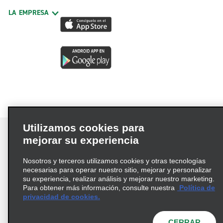
LA EMPRESA
Utilizamos cookies para
mejorar su experiencia
Nosotros y terceros utilizamos cookies y otras tecnologías
Términos de uso
Política de privacidad
necesarias para operar nuestro sitio, mejorar y personalizar
Política de cookies
su experiencia, realizar análisis y mejorar nuestro marketing.
Para obtener más información, consulte nuestra
Política de
Información de Salud del Consumidor
privacidad de cookies.
Opciones de privacidad
AdChoices
© 2026 Enterprise Holdings, Inc. Todos los derechos
CERRAR