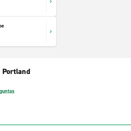
pe
 Portland
guntas