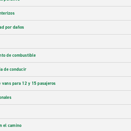
nterizos
ad por daños
nto de combustible
ia de conducir
e vans para 12 y 15 pasajeros
onales
en el camino