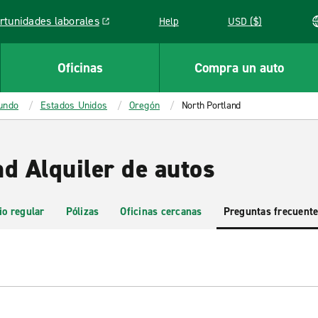
rtunidades laborales
Help
USD ($)
k opens in a new window
Oficinas
Compra un auto
mundo
Estados Unidos
Oregón
North Portland
d Alquiler de autos
io regular
Pólizas
Oficinas cercanas
Preguntas frecuent