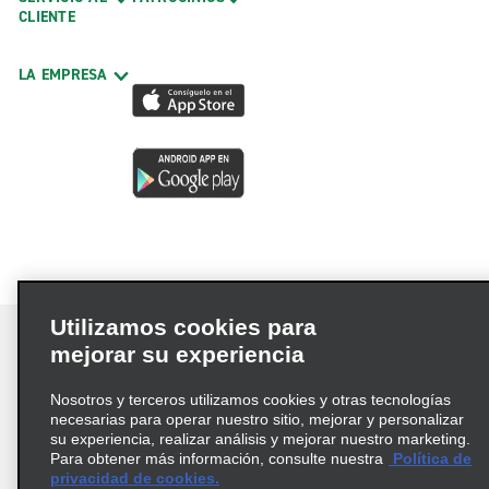
CLIENTE
LA EMPRESA
Utilizamos cookies para
mejorar su experiencia
Nosotros y terceros utilizamos cookies y otras tecnologías
Términos de uso
Política de privacidad
necesarias para operar nuestro sitio, mejorar y personalizar
Política de cookies
su experiencia, realizar análisis y mejorar nuestro marketing.
Para obtener más información, consulte nuestra
Política de
Información de Salud del Consumidor
privacidad de cookies.