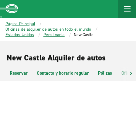
MAIN
CONTENT
Enterprise
Página Principal
Oficinas de alquiler de autos en todo el mundo
Estados Unidos
Pensilvania
New Castle
New Castle Alquiler de autos
Reservar
Contacto y horario regular
Pólizas
Oficina