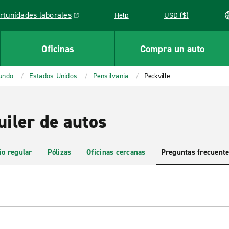
rtunidades laborales
Help
USD ($)
k opens in a new window
Oficinas
Compra un auto
mundo
Estados Unidos
Pensilvania
Peckville
uiler de autos
io regular
Pólizas
Oficinas cercanas
Preguntas frecuent