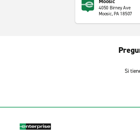
Moosic
4050 Birney Ave
Moosic, PA 18507
Pregun
Si tie