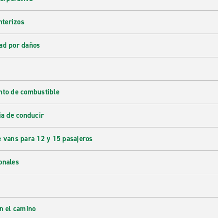
nterizos
ad por daños
nto de combustible
ia de conducir
e vans para 12 y 15 pasajeros
onales
en el camino