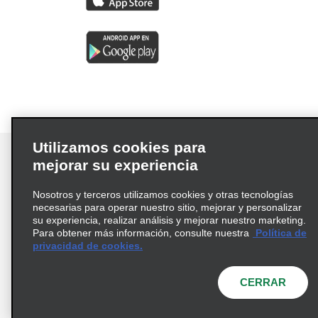
Utilizamos cookies para
mejorar su experiencia
Nosotros y terceros utilizamos cookies y otras tecnologías
Términos de uso
Política de privacidad
necesarias para operar nuestro sitio, mejorar y personalizar
Política de cookies
su experiencia, realizar análisis y mejorar nuestro marketing.
Para obtener más información, consulte nuestra
Política de
Información de Salud del Consumidor
privacidad de cookies.
Opciones de privacidad
AdChoices
© 2026 Enterprise Holdings, Inc. Todos los derechos
CERRAR
reservados