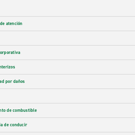
 de atención
corporativa
nterizos
ad por daños
nto de combustible
ia de conducir