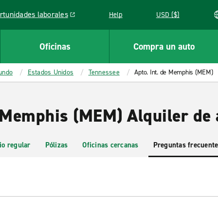
rtunidades laborales
Help
USD ($)
k opens in a new window
Oficinas
Compra un auto
mundo
Estados Unidos
Tennessee
Apto. Int. de Memphis (MEM)
e Memphis (MEM) Alquiler de 
io regular
Pólizas
Oficinas cercanas
Preguntas frecuent