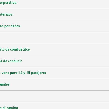
corporativa
nterizos
ad por daños
nto de combustible
ia de conducir
e vans para 12 y 15 pasajeros
onales
en el camino