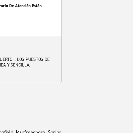
rario De Atención Están
UERTO. . LOS PUESTOS DE
DA Y SENCILLA.
ngfield, Murfreesboro, Spring