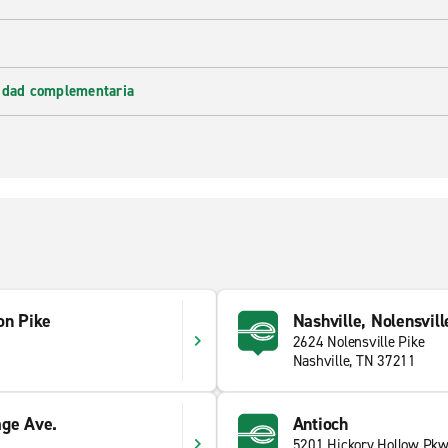
lidad complementaria
on Pike
Nashville, Nolensvill
2624 Nolensville Pike
Nashville, TN 37211
age Ave.
Antioch
5201 Hickory Hollow Pk