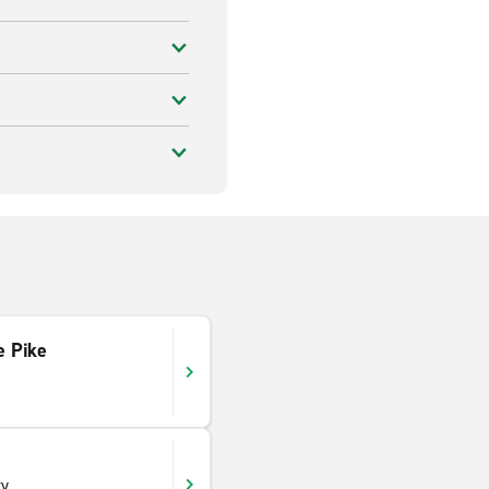
e Pike
wy