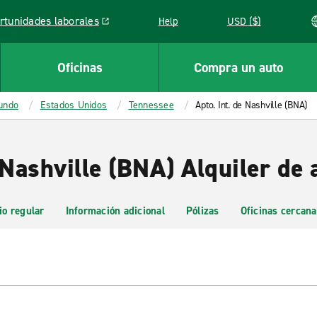
rtunidades laborales
Help
USD ($)
k opens in a new window
Oficinas
Compra un auto
mundo
Estados Unidos
Tennessee
Apto. Int. de Nashville (BNA)
 Nashville (BNA) Alquiler de 
io regular
Información adicional
Pólizas
Oficinas cercana