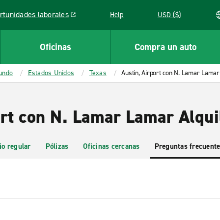
rtunidades laborales
Help
USD ($)
k opens in a new window
Oficinas
Compra un auto
mundo
Estados Unidos
Texas
Austin, Airport con N. Lamar Lamar
ort con N. Lamar Lamar Alqui
io regular
Pólizas
Oficinas cercanas
Preguntas frecuent