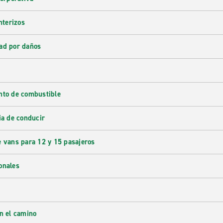
nterizos
ad por daños
nto de combustible
ia de conducir
e vans para 12 y 15 pasajeros
onales
en el camino