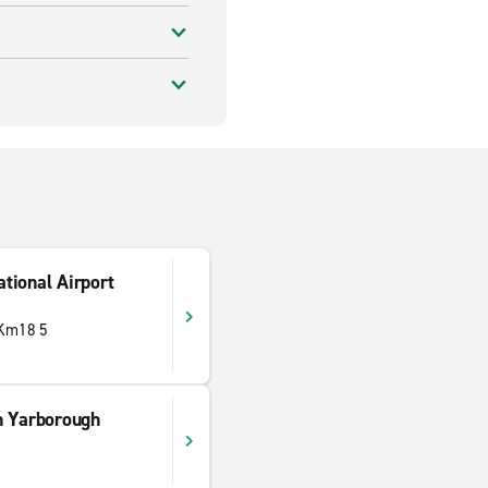
ational Airport
 Km18 5
n Yarborough