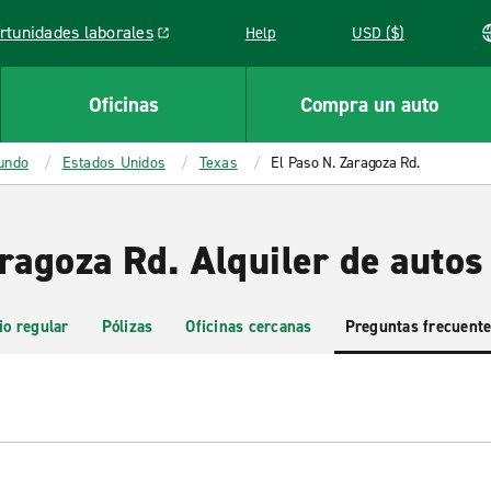
rtunidades laborales
Help
USD ($)
k opens in a new window
Oficinas
Compra un auto
mundo
Estados Unidos
Texas
El Paso N. Zaragoza Rd.
ragoza Rd. Alquiler de autos
io regular
Pólizas
Oficinas cercanas
Preguntas frecuent