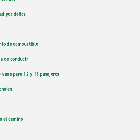
ad por daños
nto de combustible
ia de conducir
e vans para 12 y 15 pasajeros
onales
en el camino