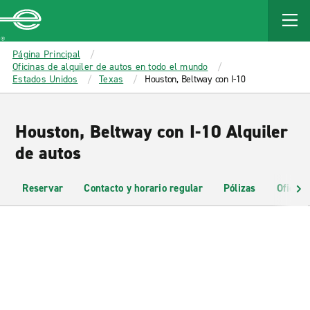
MAIN
CONTENT
Enterprise
Página Principal
Oficinas de alquiler de autos en todo el mundo
Estados Unidos
Texas
Houston, Beltway con I-10
Houston, Beltway con I-10 Alquiler
de autos
Reservar
Contacto y horario regular
Pólizas
Oficina