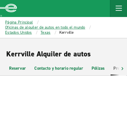
MAIN
CONTENT
Enterprise
Página Principal
Oficinas de alquiler de autos en todo el mundo
Estados Unidos
Texas
Kerrville
Kerrville Alquiler de autos
Reservar
Contacto y horario regular
Pólizas
Pregun