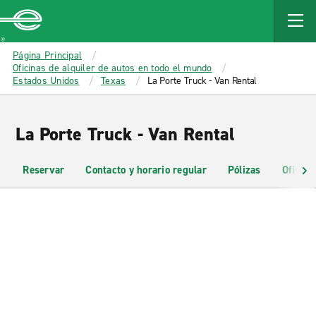
MAIN
CONTENT
Enterprise
Página Principal
Oficinas de alquiler de autos en todo el mundo
Estados Unidos
Texas
La Porte Truck - Van Rental
La Porte Truck - Van Rental
Reservar
Contacto y horario regular
Pólizas
Oficina