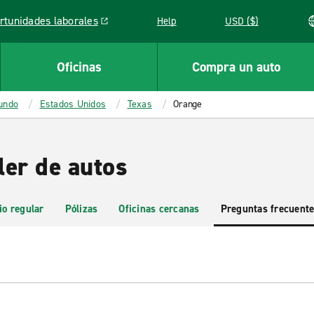
rtunidades laborales
Help
USD ($)
k opens in a new window
Oficinas
Compra un auto
mundo
Estados Unidos
Texas
Orange
ler de autos
io regular
Pólizas
Oficinas cercanas
Preguntas frecuent