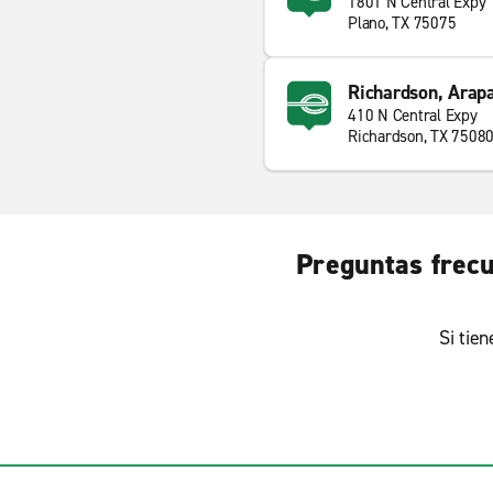
1801 N Central Expy
Plano, TX 75075
Richardson, Arapa
410 N Central Expy
Richardson, TX 7508
Preguntas frecu
Si tie