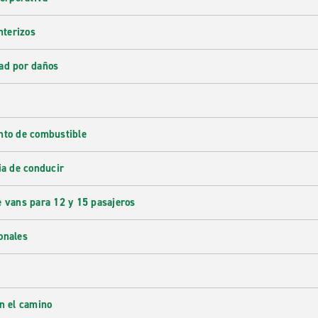
nterizos
ad por daños
nto de combustible
ia de conducir
e vans para 12 y 15 pasajeros
onales
en el camino