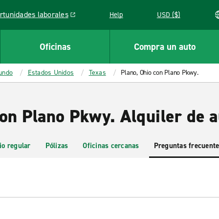
rtunidades laborales
Help
USD ($)
k opens in a new window
Oficinas
Compra un auto
mundo
Estados Unidos
Texas
Plano, Ohio con Plano Pkwy.
con Plano Pkwy. Alquiler de 
io regular
Pólizas
Oficinas cercanas
Preguntas frecuent