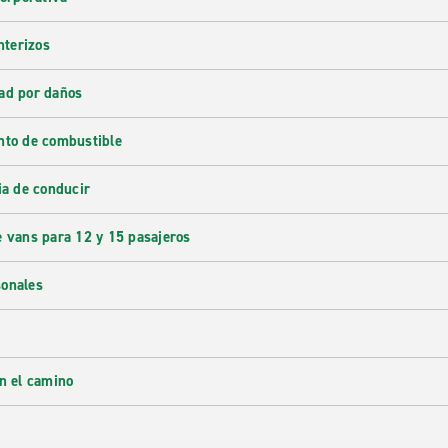
nterizos
ad por daños
nto de combustible
ia de conducir
e vans para 12 y 15 pasajeros
sonales
en el camino