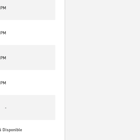
0 PM
0 PM
0 PM
0 PM
-
á Disponible