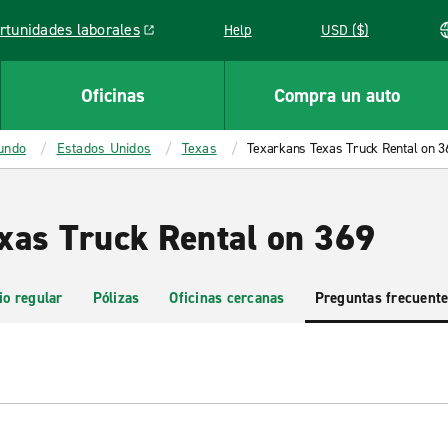
rtunidades laborales
Help
USD ($)
k opens in a new window
Oficinas
Compra un auto
mundo
Estados Unidos
Texas
Texarkans Texas Truck Rental on 3
xas Truck Rental on 369
io regular
Pólizas
Oficinas cercanas
Preguntas frecuent