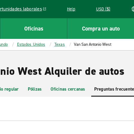
rtunidades laborales
Help
USD ($)
k opens in a new window
Oficinas
Compra un auto
mundo
Estados Unidos
Texas
Van San Antonio West
nio West Alquiler de autos
io regular
Pólizas
Oficinas cercanas
Preguntas frecuent