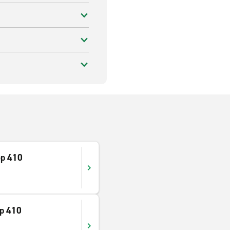
op 410
op 410