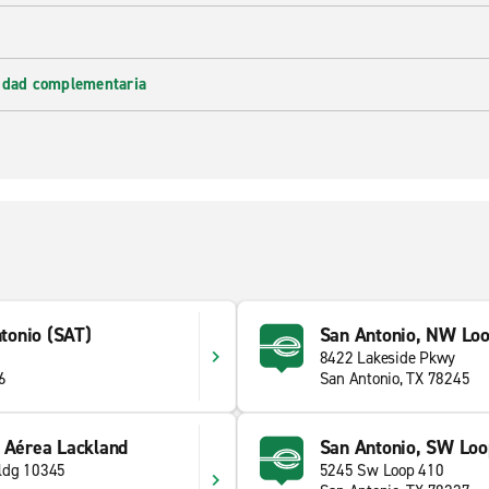
lidad complementaria
ntonio (SAT)
San Antonio, NW Lo
8422 Lakeside Pkwy
6
San Antonio, TX 78245
a Aérea Lackland
San Antonio, SW Lo
ldg 10345
5245 Sw Loop 410