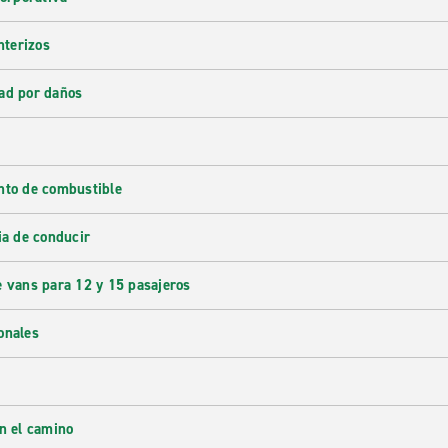
nterizos
ad por daños
nto de combustible
ia de conducir
e vans para 12 y 15 pasajeros
onales
en el camino