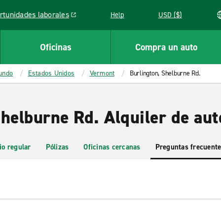
rtunidades laborales
Help
USD ($)
k opens in a new window
Oficinas
Compra un auto
mundo
Estados Unidos
Vermont
Burlington, Shelburne Rd.
helburne Rd. Alquiler de aut
io regular
Pólizas
Oficinas cercanas
Preguntas frecuent