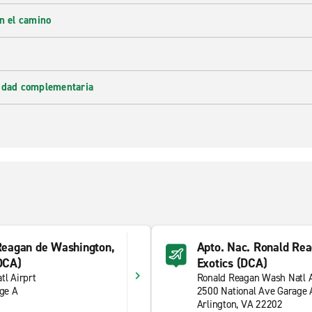
en el camino
lidad complementaria
Reagan de Washington,
Apto. Nac. Ronald Re
DCA)
Exotics (DCA)
l Airprt
Ronald Reagan Wash Natl A
ge A
2500 National Ave Garage 
Arlington, VA 22202