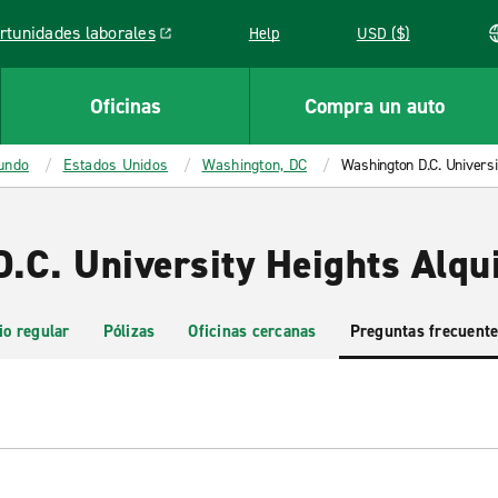
rtunidades laborales
Help
USD ($)
k opens in a new window
Oficinas
Compra un auto
mundo
Estados Unidos
Washington, DC
Washington D.C. Universi
.C. University Heights Alqui
io regular
Pólizas
Oficinas cercanas
Preguntas frecuent