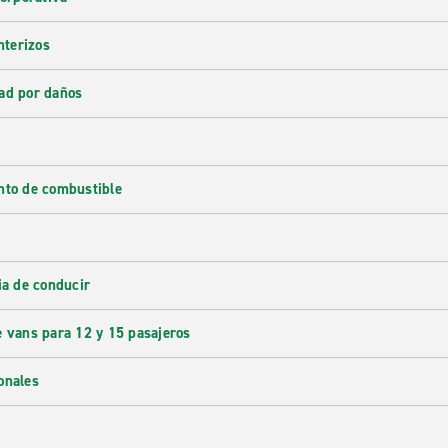
nterizos
ad por daños
nto de combustible
ia de conducir
e vans para 12 y 15 pasajeros
onales