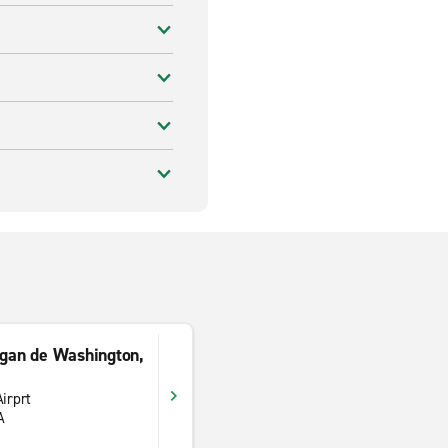
agan de Washington,
irprt
A