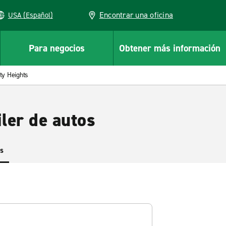
Encontrar una oficina
USA (Español)
Para negocios
Obtener más información
ty Heights
ler de autos
es