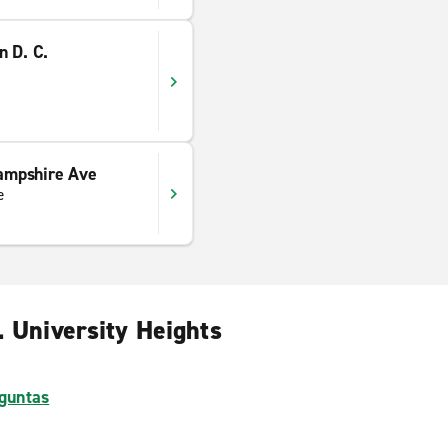
n D. C.
ampshire Ave
e
. University Heights
guntas