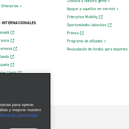
Conozca a nuestra gente
h Enterprise
Apoyar a aquellos en servicio
Enterprise Mobility
B INTERNACIONALES
Oportunidades laborales
Canadá
Prensa
rancia
Programa de afiliados
lemania
Recaudación de fondos para deportes 
rlanda
España
eino Unido
esarias para operar
álisis y mejorar nuestro
ítica de privacidad