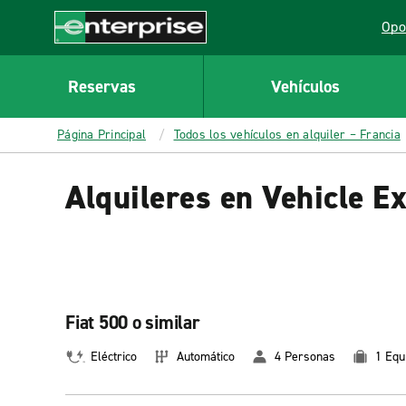
MAIN
Opo
CONTENT
Lin
Enterprise
Reservas
Vehículos
Página Principal
Todos los vehículos en alquiler – Francia
Alquileres en Vehicle E
Fiat 500 o similar
Eléctrico
Automático
4 Personas
1 Equ