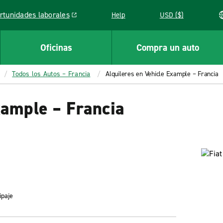
rtunidades laborales
Help
USD ($)
k opens in a new window
Oficinas
Compra un auto
Todos los Autos – Francia
Alquileres en Vehicle Example – Francia
xample – Francia
ipaje