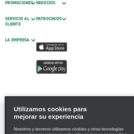
PROMOCIONES
NEGOCIOS
SERVICIO AL
PATROCINIOS
CLIENTE
LA EMPRESA
Utilizamos cookies para
mejorar su experiencia
Nosotros y terceros utilizamos cookies y otras tecnologías
Términos de uso
Política de privacidad