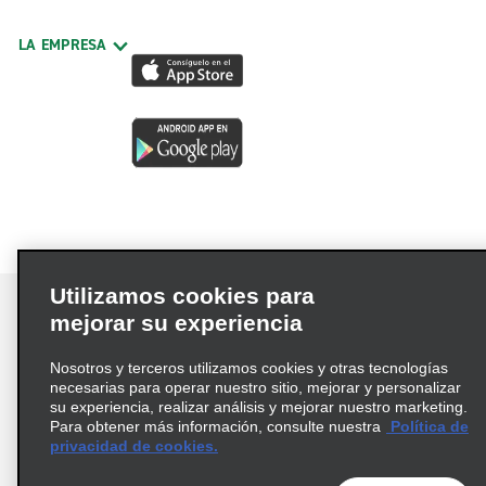
LA EMPRESA
Utilizamos cookies para
mejorar su experiencia
Nosotros y terceros utilizamos cookies y otras tecnologías
Términos de uso
Política de privacidad
necesarias para operar nuestro sitio, mejorar y personalizar
Política de cookies
su experiencia, realizar análisis y mejorar nuestro marketing.
Para obtener más información, consulte nuestra
Política de
Información de Salud del Consumidor
privacidad de cookies.
Opciones de privacidad
AdChoices