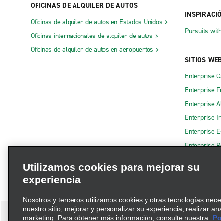
OFICINAS DE ALQUILER DE AUTOS
Baie-Saint-Paul
Havre-Sain
INSPIRACI
Oficinas de alquiler de autos en Estados Unidos
Blainville
Ile des So
Pursuits wit
Oficinas internacionales de alquiler de autos
BMW Lamal
Ile-Perrot
Oficinas de alquiler de autos en aeropuertos
SITIOS WE
Boucherville
Joliette
Enterprise 
Brossard
Lac-Mégan
Enterprise F
Buckingham
Laval
Enterprise A
Centro de Montreal
Longueuil
Enterprise I
Chateauguay
Longueuil
Enterprise 
Ciudad de Quebec, Beauport
Lévis
Enterprise R
Ciudad de Quebec, Boulevard Pierre-
Magog
Utilizamos cookies para mejorar su
Bertrand
Maria
experiencia
Ciudad de Quebec, Delta Hotel
Matane
Nosotros y terceros utilizamos cookies y otras tecnologías nec
Ciudad de Quebec, Rue Frank-Carrel
Mont-Lauri
nuestro sitio, mejorar y personalizar su experiencia, realizar an
Cowansville
marketing. Para obtener más información, consulte nuestra
Pol