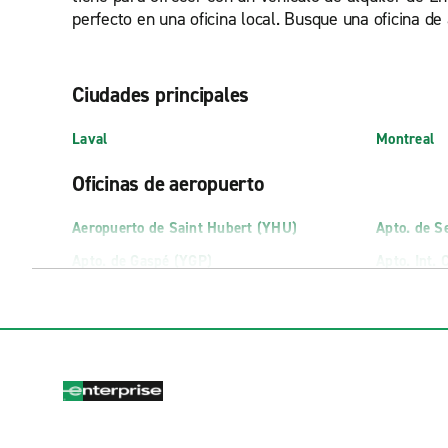
perfecto en una oficina local. Busque una oficina de a
Ciudades principales
Laval
Montreal
Oficinas de aeropuerto
Aeropuerto de Saint Hubert (YHU)
Apto. de S
Apto. de Gaspé (YGP)
Apto. Int.
Oficinas de alquiler de camiones
Boucherville Truck Rental
Gatineau T
Chateauguay Truck Rental
Granby Tru
Chicoutimi Truck Rental
Joliette Tr
Dollard-Des-Ormeaux Truck Rental
Laval Oues