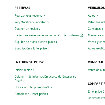
Dorval Truck Rental
Lévis Truc
RESERVAS
VEHÍCULOS
Drummondville Truck Rental
Quebec Tru
Realizar una reserva
Autos
Ver/Modificar/Cancelar
Vehículos uti
Fermont Truck Rental
Rimouski T
Obtener un recibo
Camiones
Oficinas exóticas
Iniciar una reserva de van o camión de mudanza
Minivanes y
Alquiler de autos a corto plazo
Vanes y cam
Montreal Exotic and Luxury Car Rental
Suscripción a Enterprise
Autos exótic
Oficinas locales
ENTERPRISE PLUS®
COMPRAR
Alma Garage Gaudreault
Estación d
Iniciar sesión
Venta de aut
Amos
Fermont
Obtener más información acerca de Enterprise
Amqui
Gaspé
Plus®
COMPARTI
Ancienne-Lorette
Gatineau, 
Unirse a Enterprise Plus®
Enterprise 
Complete su inscripción
Anjou
Gatineau,
Commute wit
Baie-Comeau
Granby