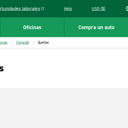
rtunidades laborales
Help
USD ($)
k opens in a new window
Oficinas
Compra un auto
mundo
Canadá
Quebec
s