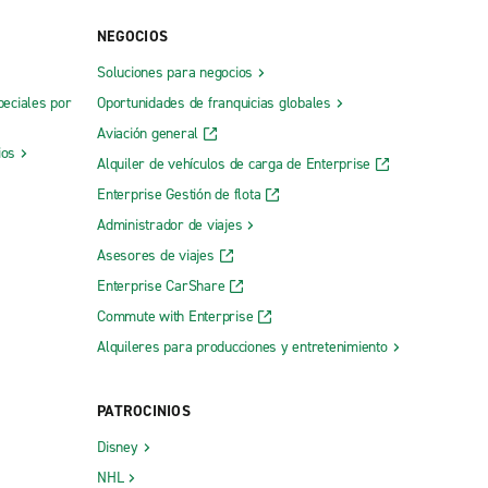
Rental
Trois Riviere Truck Rental
NEGOCIOS
Val d'Or Truck Rental
Soluciones para negocios
peciales por
Oportunidades de franquicias globales
Aviación general
ios
Alquiler de vehículos de carga de Enterprise
Enterprise Gestión de flota
Administrador de viajes
Asesores de viajes
Enterprise CarShare
Saint-Hyacinthe
Commute with Enterprise
Saint-Jean-sur-Richelieu
Alquileres para producciones y entretenimiento
Saint-Jérôme
Saint-Pascal Kamouraska Location D'autos
PATROCINIOS
Saint-Raymond, Fix Auto
Disney
éal-Nord
Sainte-Catherine
NHL