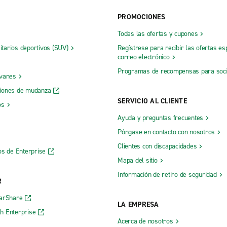
k Rental
Saint-Jean-sur-Richelieu Truck 
PROMOCIONES
ck Rental
Saint-Jerome Truck Rental
Todas las ofertas y cupones
litarios deportivos (SUV)
Regístrese para recibir las ofertas es
ruck Rental
Sainte-Therese Truck Rental
correo electrónico
Programas de recompensas para soc
 vanes
iones de mudanza
SERVICIO AL CLIENTE
os
Ayuda y preguntas frecuentes
Póngase en contacto con nosotros
e autobuses de Montreal
Montreal, Rue Saint-Jacques
Clientes con discapacidades
os de Enterprise
Montreal, Saint-Laurent
Mapa del sitio
Montreal, Saint-Leonard
Información de retiro de seguridad
R
Hull
Montréal Mile-Ex
CarShare
LA EMPRESA
 Les Promenades
Montréal Papineau
h Enterprise
Acerca de nosotros
Norte de Montreal, Toyota Montr