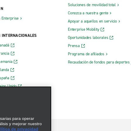
Soluciones de movilidad total
t-Pierre
Oeste de Laval
ÓN
Conozca a nuestra gente
eurs
Pabos-Mills
h Enterprise
Apoyar a aquellos en servicio
Pointe-aux-Trembles
Enterprise Mobility
B INTERNACIONALES
Quebec Limoilou
Oportunidades laborales
Canadá
tic
Quebec Université Laval
Prensa
rancia
Programa de afiliados
Repentigny
lemania
Recaudación de fondos para deportes 
Rigaud
rlanda
Rimouski
España
Riviere-Rouge
eino Unido
Rivière-du-Loup
Rouyn-Noranda
Saguenay
esarias para operar
er
Saguenay, Chicoutimi
álisis y mejorar nuestro
ítica de privacidad