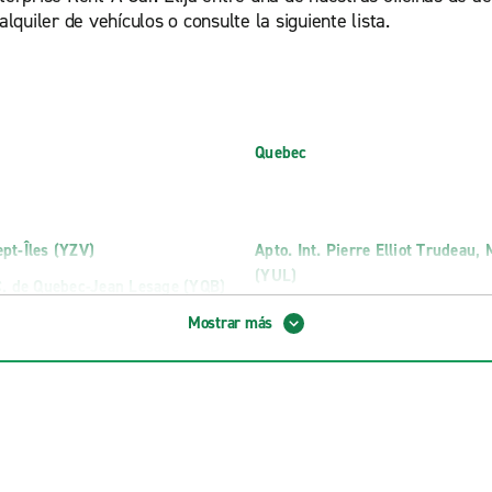
lquiler de vehículos o consulte la siguiente lista.
Quebec
ept-Îles (YZV)
Apto. Int. Pierre Elliot Trudeau,
(YUL)
 C. de Quebec-Jean Lesage (YQB)
Mostrar más
ruck Rental
Riviere-du-Loup Truck Rental
ck Rental
Saint-Hilaire Truck Rental
uck Rental
SAINT-HUBERT LOCATION DE C
t Truck Rental
Saint-Hyacinthe Truck Rental