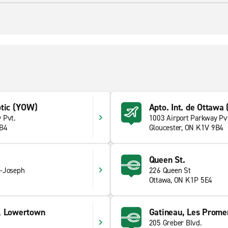
otic (YOW)
Apto. Int. de Ottawa
 Pvt.
1003 Airport Parkway Pv
9B4
Gloucester, ON K1V 9B4
Queen St.
t-Joseph
226 Queen St
Ottawa, ON K1P 5E4
, Lowertown
Gatineau, Les Prome
205 Greber Blvd.