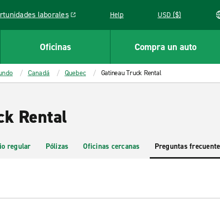
rtunidades laborales
Help
USD ($)
k opens in a new window
Oficinas
Compra un auto
mundo
Canadá
Quebec
Gatineau Truck Rental
ck Rental
io regular
Pólizas
Oficinas cercanas
Preguntas frecuent