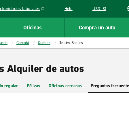
rtunidades laborales
Help
USD ($)
k opens in a new window
Oficinas
Compra un auto
mundo
Canadá
Quebec
Ile des Soeurs
s Alquiler de autos
io regular
Pólizas
Oficinas cercanas
Preguntas frecuent