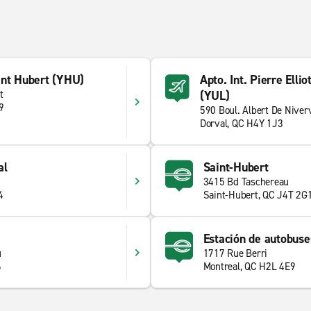
int Hubert (YHU)
Apto. Int. Pierre Elli
t
(YUL)
9
590 Boul. Albert De Niverv
Dorval, QC H4Y 1J3
al
Saint-Hubert
3415 Bd Taschereau
4
Saint-Hubert, QC J4T 2G
Estación de autobuse
u
1717 Rue Berri
6
Montreal, QC H2L 4E9