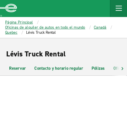
MAIN
CONTENT
Enterprise
Página Principal
Oficinas de alquiler de autos en todo el mundo
Canadá
Quebec
Lévis Truck Rental
Lévis Truck Rental
Reservar
Contacto y horario regular
Pólizas
Oficina