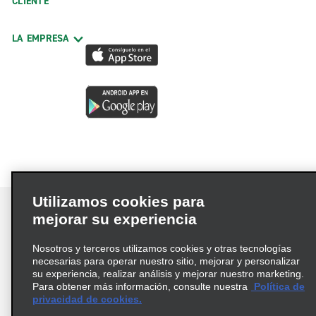
CLIENTE
LA EMPRESA
Utilizamos cookies para
mejorar su experiencia
Nosotros y terceros utilizamos cookies y otras tecnologías
Términos de uso
Política de privacidad
necesarias para operar nuestro sitio, mejorar y personalizar
Política de cookies
su experiencia, realizar análisis y mejorar nuestro marketing.
Para obtener más información, consulte nuestra
Política de
Información de Salud del Consumidor
privacidad de cookies.
Opciones de privacidad
AdChoices