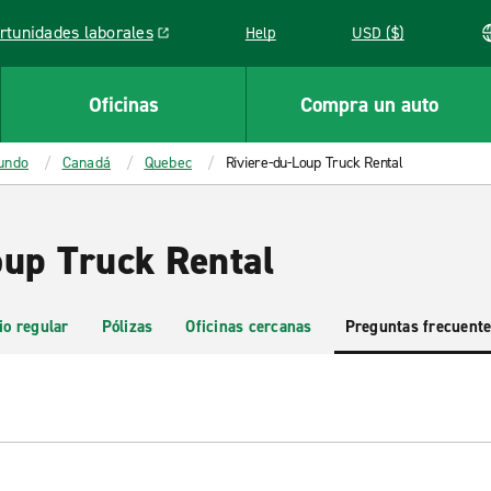
rtunidades laborales
Help
USD ($)
k opens in a new window
Oficinas
Compra un auto
mundo
Canadá
Quebec
Riviere-du-Loup Truck Rental
oup Truck Rental
io regular
Pólizas
Oficinas cercanas
Preguntas frecuent