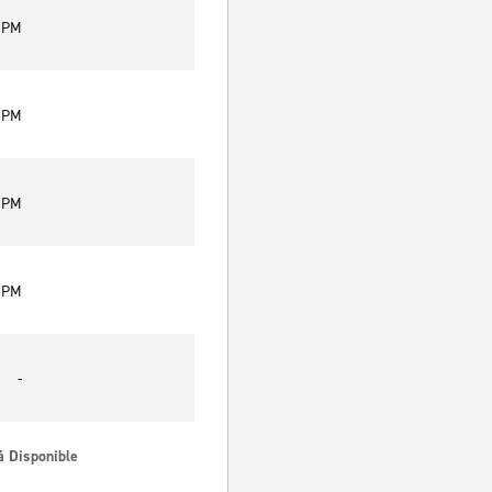
0 PM
0 PM
0 PM
0 PM
-
á Disponible