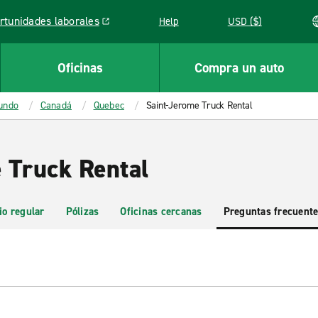
rtunidades laborales
Help
USD ($)
k opens in a new window
Oficinas
Compra un auto
mundo
Canadá
Quebec
Saint-Jerome Truck Rental
 Truck Rental
io regular
Pólizas
Oficinas cercanas
Preguntas frecuent