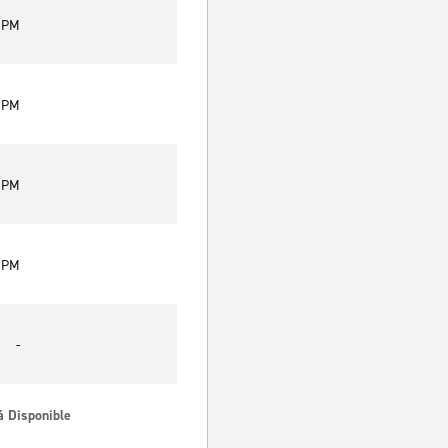
0 PM
0 PM
0 PM
0 PM
-
á Disponible