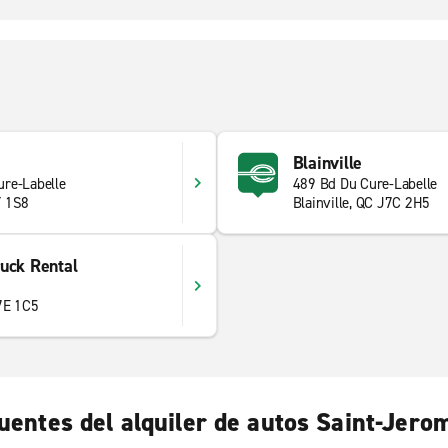
Blainville
re-Labelle
489 Bd Du Cure-Labelle
Y 1S8
Blainville, QC J7C 2H5
uck Rental
7E 1C5
uentes del alquiler de autos Saint-Jero