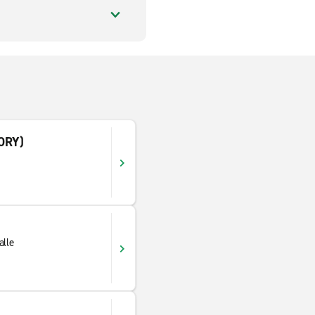
(ORY)
alle