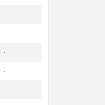
-
-
-
-
-