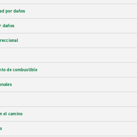
ad por daños
r daños
reccional
nto de combustible
onales
en el camino
o