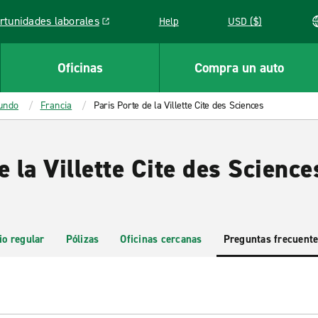
rtunidades laborales
Help
USD ($)
k opens in a new window
Oficinas
Compra un auto
mundo
Francia
Paris Porte de la Villette Cite des Sciences
e la Villette Cite des Science
io regular
Pólizas
Oficinas cercanas
Preguntas frecuent