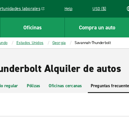
rtunidades laborales
Help
USD ($)
k opens in a new window
Oficinas
Compra un auto
mundo
Estados Unidos
Georgia
Savannah-Thunderbolt
nderbolt Alquiler de autos
io regular
Pólizas
Oficinas cercanas
Preguntas frecuent