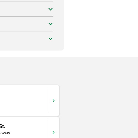
St.
ssway