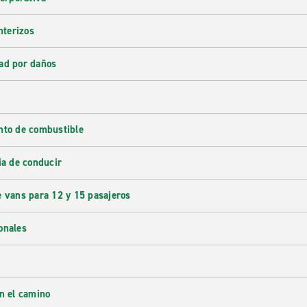
nterizos
ad por daños
nto de combustible
ia de conducir
e vans para 12 y 15 pasajeros
onales
en el camino