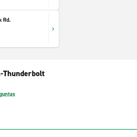
k Rd.
h-Thunderbolt
guntas