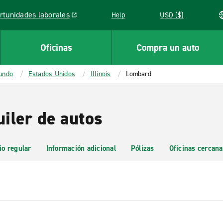
rtunidades laborales
Help
USD ($)
k opens in a new window
Oficinas
Compra un auto
mundo
Estados Unidos
Illinois
Lombard
iler de autos
io regular
Información adicional
Pólizas
Oficinas cercana