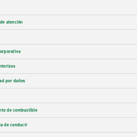
 de atención
corporativa
nterizos
ad por daños
nto de combustible
ia de conducir