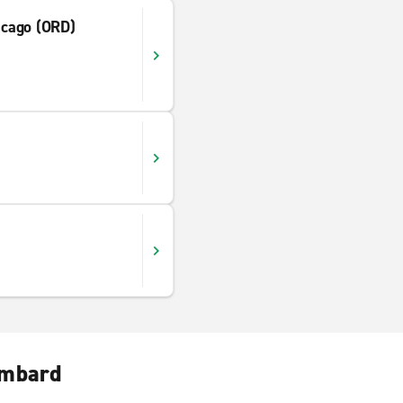
hicago (ORD)
ombard