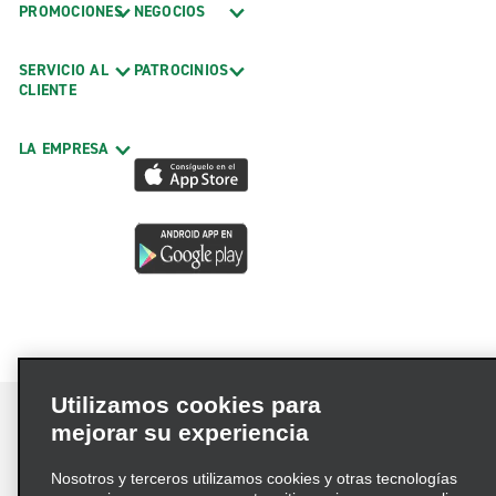
Morton Truck Rental
PROMOCIONES
NEGOCIOS
Mount Prospect Truck Rental
SERVICIO AL
PATROCINIOS
O'Fallon Truck Rental
CLIENTE
Palatine Truck Rental
Rockdale Truck Rental
LA EMPRESA
Rockford Truck Rental
Summit Truck Rental
Oficinas exóticas
Chicago, Evanston, Exotics
Oficinas locales
Algonquin
Utilizamos cookies para
Alsip
mejorar su experiencia
Alton
Nosotros y terceros utilizamos cookies y otras tecnologías
Términos de uso
Política de privacidad