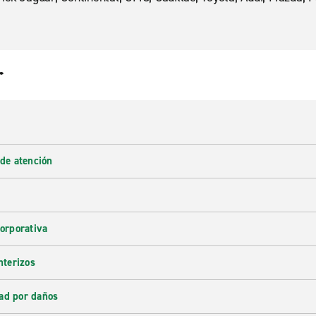
r
 de atención
corporativa
nterizos
ad por daños