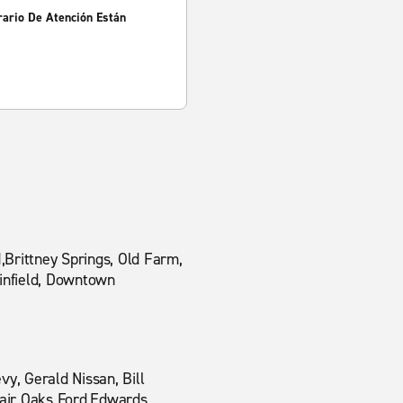
rario De Atención Están
Brittney Springs, Old Farm,
ainfield, Downtown
y, Gerald Nissan, Bill
Fair Oaks Ford,Edwards