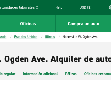
rtunidades laborales
Help
USD ($)
k opens in a new window
Oficinas
Compra un auto
mundo
Estados Unidos
Illinois
Naperville W. Ogden Ave.
. Ogden Ave. Alquiler de aut
io regular
Información adicional
Pólizas
Oficinas cercana