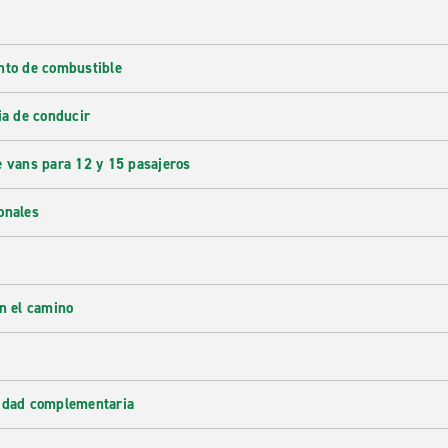
nto de combustible
ia de conducir
e vans para 12 y 15 pasajeros
onales
en el camino
lidad complementaria