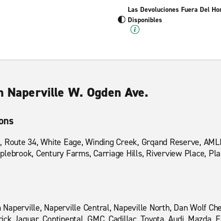
Las Devoluciones Fuera Del Ho
Disponibles
en Naperville W. Ogden Ave.
ions
, Route 34, White Eage, Winding Creek, Grqand Reserve, AMLI,
plebrook, Century Farms, Carriage Hills, Riverview Place, Pl
aperville, Naperville Central, Napeville North, Dan Wolf Chev
ick Jaguar, Continental, GMC, Cadillac, Toyota, Audi, Mazda, 