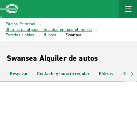
MAIN
CONTENT
Enterprise
Página Principal
Oficinas de alquiler de autos en todo el mundo
Estados Unidos
Illinois
Swansea
Swansea Alquiler de autos
Reservar
Contacto y horario regular
Pólizas
Oficina