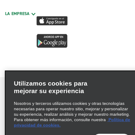
LA EMPRESA
Utilizamos cookies para
mejorar su experiencia
Nosotros y terceros utilizamos cookies y otras tecnologías
Términos de uso
Política de privacidad
necesarias para operar nuestro sitio, mejorar y personalizar
Política de cookies
su experiencia, realizar análisis y mejorar nuestro marketing.
Para obtener más información, consulte nuestra
Política de
Información de Salud del Consumidor
privacidad de cookies.
Opciones de privacidad
AdChoices